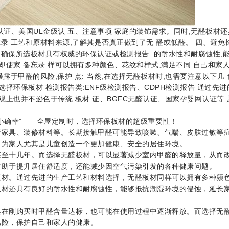
证、美国UL金级认 五、注意事项 家庭的装饰需求。同时,无醛板材还
忘录 工艺和原材料来源,了解其是否真正做到了无 醛或低醛。 四、避免
 确保所选板材具有权威的环保认证或检测报告: 的耐水性和耐腐蚀性,
即使家 备忘录 样可以拥有多种颜色、花纹和样式,满足不同 自己和家
暴露于甲醛的风险,保护 点: 当然,在选择无醛板材时,也需要注意以下几
择环保板材 检测报告类:ENF级检测报告、CDPH检测报告 通过先进
观上也并不逊色于传统 板材 证、BGFC无醛认证、国家孕婴网认证等 
确幸”——全屋定制时，选择环保板材的超级重要性！
具、装修材料等。长期接触甲醛可能导致咳嗽、气喘、皮肤过敏等
，为家人尤其是儿童创造一个更加健康、安全的居住环境。
十几年。而选择无醛板材，可以显著减少室内甲醛的释放量，从而
有助于提升居住舒适度，还能减少因空气污染引发的各种健康问题。
。通过先进的生产工艺和材料选择，无醛板材同样可以拥有多种颜
板材还具有良好的耐水性和耐腐蚀性，能够抵抗潮湿环境的侵蚀，延长
在刚购买时甲醛含量达标，也可能在使用过程中逐渐释放。而选择无
风险，保护自己和家人的健康。