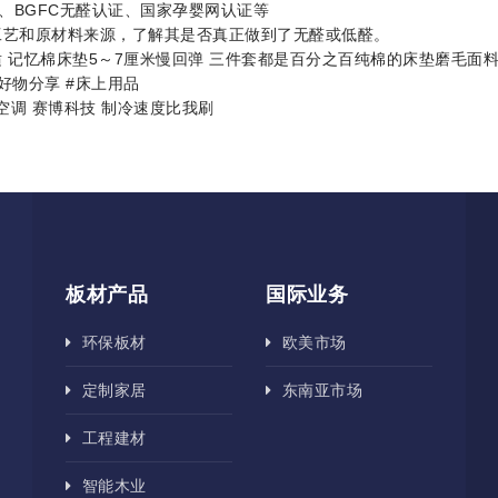
BGFC无醛认证、国家孕婴网认证等
艺和原材料来源，了解其是否真正做到了无醛或低醛。
忆棉床垫5～7厘米慢回弹 三件套都是百分之百纯棉的床垫磨毛面料
#好物分享 #床上用品
调 赛博科技 制冷速度比我刷
板材产品
国际业务
环保板材
欧美市场
定制家居
东南亚市场
工程建材
智能木业