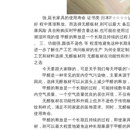
蚀,延长家具的使用寿命 证书类:日本F☆☆☆☆认
好 程中逐渐释放。而选择无醛板材,则可以最大 备
康风险 具在刚购买时甲醛含量达标,也可能在使用过
潮湿环境的侵 甲醛的释放是一个长期且持续的过程,
。 三、功能强,颜值不逊色 等 程度地避免这种长期
进一步了解生产工艺:询问板材的生产 为何全屋定制选
工艺和材料选择,无醛板材同 无醛板材在功能性和外
之选
今天要跟大家聊的，可是关乎我们每天呼吸的“小
甲醛是一种常见的室内空气污染物，主要来源于家
因此，选择无醛板材可以从源头上减少甲醛的释放
甲醛的释放是一个长期的过程，可能持续数年甚至
内空气质量。一个空气质量优良的居住环境，不仅
无醛板材在功能性和外观上也并不逊色于传统板材
纹和样式，满足不同家庭的装饰需求。同时，无醛
使用寿命。
甲醛的释放是一个长期且持续的过程，即使家具
材，则可以最大程度地避免这种长期暴露于甲醛的