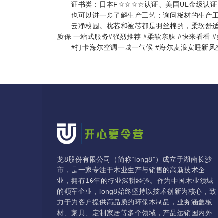
证书类：日本F☆☆☆☆认证、美国UL金级认证、
也可以进一步了解生产工艺：询问板材的生产工
云净校园。枕芯和被芯都是羽丝棉的，柔软舒适 记
质保 一站式服务#强烈推荐 #柔软亲肤 #快来看看 
#打卡海尔空调一城一气候 #海尔麦浪安睡新风空
龙8股份有限公司（简称“long8”）成立于湖南长沙
市，是一家专注于木业生产与销售的高新技术企
业，拥有16年的行业深耕经验。作为中国木业领域
的领军企业，long8始终坚持以技术创新为核心，致
力于为客户提供高品质的环保木制品，业务涵盖板
材、家具、定制家居等多个领域，产品远销国内外